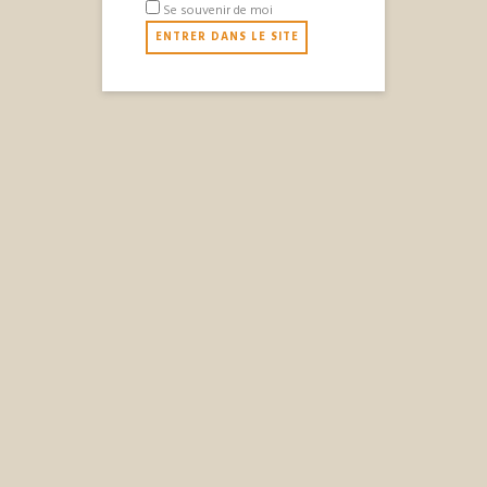
Aliquam luctus neque eu nunc molestie placerat.
Se souvenir de moi
PLUS DE
PRODUITS
Big Dipper Sampler
Chicken & Crab Cake Combo
Hickory Bourbon Salmon