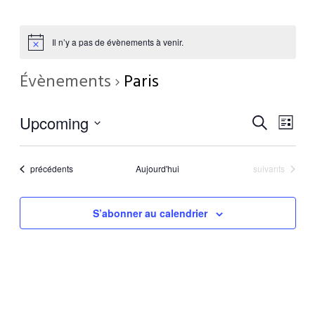
Il n’y a pas de évènements à venir.
Évènements
Paris
Nav
Upcoming
Recherche
Reche
Liste
Sélectionnez
de
une
et
vu
Évènements
Évènements
précédents
Aujourd'hui
suivants
date.
Év
naviga
S’abonner au calendrier
de
vues
Évène