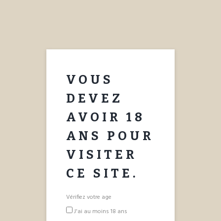
APPOLINAIRE
SPRUM
NOTRE HISTOIRE
COCKTAILS
VOUS
ACHETER
CONTACT
DEVEZ
AVOIR 18
ANS POUR
VISITER
CE SITE.
Vérifiez votre age
J'ai au moins 18 ans