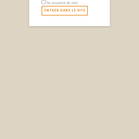
HOLA
Se souvenir de moi
09/04/2017
BY
APPOLINAIRE
Ingrédients : Hibiscus – 1 cuillère à café de
Sirop « My Boo » Orange – 2 cl de son jus
Litichis – 4 cl de sa liqueur...
Mimosa
D’Appolinaire
19/03/2017
BY
APPOLINAIRE
Cocktail : Mimosa d’Appolinaire 6 cl de jus