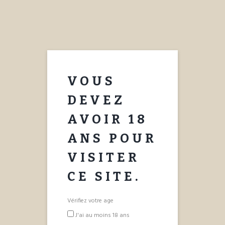
APPOLINAIRE
SPRUM
NOTRE HISTOIRE
COCKTAILS
VOUS
ACHETER
CONTACT
DEVEZ
AVOIR 18
ANS POUR
VISITER
CE SITE.
Vérifiez votre age
J'ai au moins 18 ans