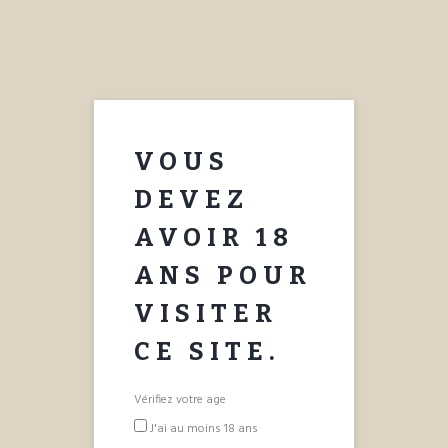
APPOLINAIRE
SPRUM
NOTRE HISTOIRE
COCKTAILS
VOUS
ACHETER
CONTACT
DEVEZ
AVOIR 18
ANS POUR
VISITER
CE SITE.
Vérifiez votre age
J'ai au moins 18 ans