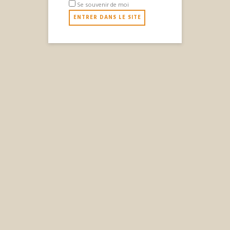
Se souvenir de moi
Devenez ambassadeur
d'Appolinaire, Le Premier.
Châtres, Champagne-
Phone: +33631420283
Ardernne
CopyRight © 2016 Appolinaire all rights reserved
L'abus d’alcool est dangereux pour la santé. A
consommer avec modération.