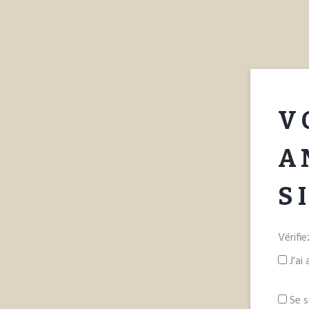
V
A
S
Vérifi
J'ai
Se s