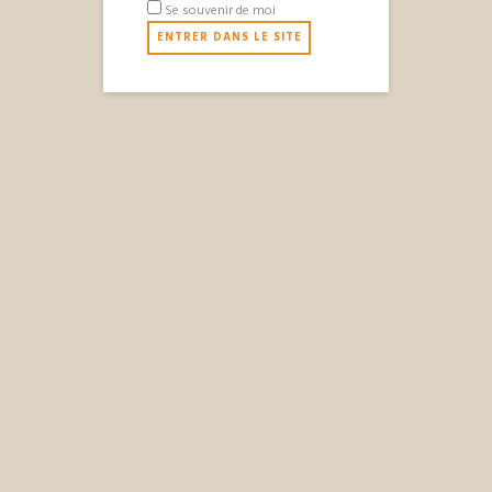
Se souvenir de moi
Devenez ambassadeur
d'Appolinaire, Le Premier.
Châtres, Champagne-
Phone: +33631420283
Ardernne
CopyRight © 2016 Appolinaire all rights reserved
L'abus d’alcool est dangereux pour la santé. A
consommer avec modération.