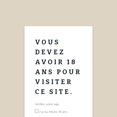
APPOLINAIRE
SPRUM
NOTRE HISTOIRE
COCKTAILS
VOUS
ACHETER
CONTACT
DEVEZ
AVOIR 18
ANS POUR
VISITER
CE SITE.
Vérifiez votre age
J'ai au moins 18 ans