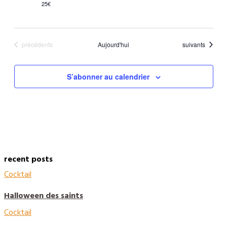
25€
Évènements
Évènements
précédents
Aujourd'hui
suivants
S’abonner au calendrier
recent posts
Cocktail
Halloween des saints
Cocktail