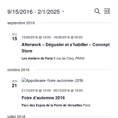
Nav
9/15/2016
 - 
2/1/2025
Recherche
Reche
Liste
Sélectionnez
de
septembre 2016
une
et
vu
date.
JEU
Év
15/09/2016 @ 19:00
-
16/09/2016 @ 00:00
15
naviga
Afterwork – Déguster et s’habiller – Concept
Store
de
Les Ateliers de Paris
6 rue de Clery, PARIS
vues
octobre 2016
Évène
VEN
21
21/10/2016 @ 10:00
-
30/10/2016 @ 19:00
Foire d’automne 2016
Parc des Expos de la Porte de Versailles
Paris
juillet 2018